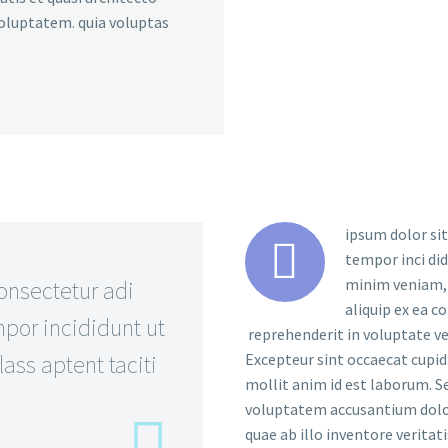
voluptatem. quia voluptas
ipsum dolor sit


tempor inci di
minim veniam, q
onsectetur adi
aliquip ex ea c
por incididunt ut
reprehenderit in voluptate vel
ass aptent taciti
Excepteur sint occaecat cupida
mollit anim id est laborum. Se
voluptatem accusantium dolo
quae ab illo inventore veritat