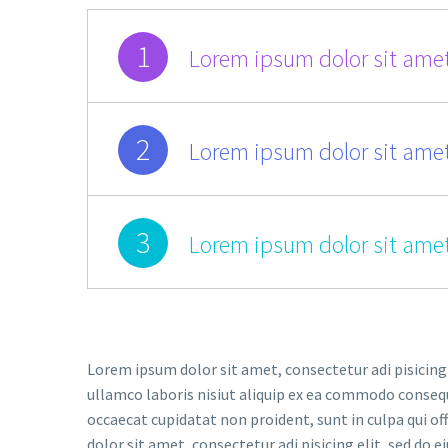
1
Lorem ipsum dolor sit amet
2
Lorem ipsum dolor sit amet
3
Lorem ipsum dolor sit amet
Lorem ipsum dolor sit amet, consectetur adi pisicing
ullamco laboris nisiut aliquip ex ea commodo consequat
occaecat cupidatat non proident, sunt in culpa qui of
dolor sit amet, consectetur adi pisicing elit, sed do e