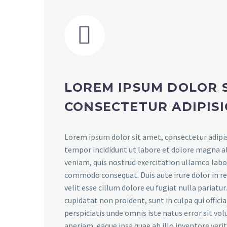


LOREM IPSUM DOLOR S
CONSECTETUR ADIPISI
Lorem ipsum dolor sit amet, consectetur adipis
tempor incididunt ut labore et dolore magna a
veniam, quis nostrud exercitation ullamco labori
commodo consequat. Duis aute irure dolor in r
velit esse cillum dolore eu fugiat nulla pariatu
cupidatat non proident, sunt in culpa qui offici
perspiciatis unde omnis iste natus error sit 
aperiam, eaque ipsa quae ab illo inventore verit