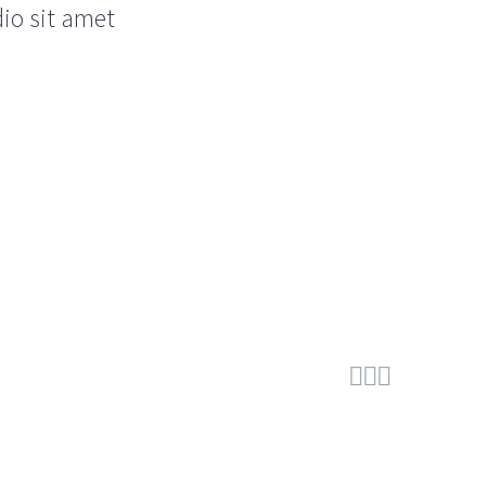
dio sit amet


