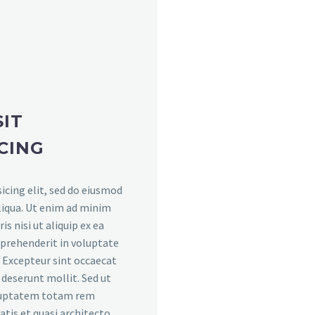
IT
CING
icing elit, sed do eiusmod
liqua. Ut enim ad minim
s nisi ut aliquip ex ea
eprehenderit in voluptate
r. Excepteur sint occaecat
a deserunt mollit. Sed ut
voluptatem totam rem
atis et quasi architecto