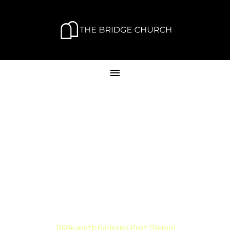
100% WIDTH
GALLERIES POST
(DEMO)
Home
News (Demo)
100% width Galleries Post (Demo)