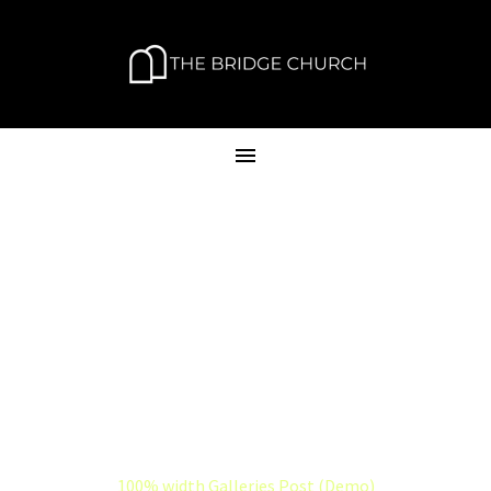
100% WIDTH
GALLERIES POST
(DEMO)
Home
Nature (Demo)
100% width Galleries Post (Demo)