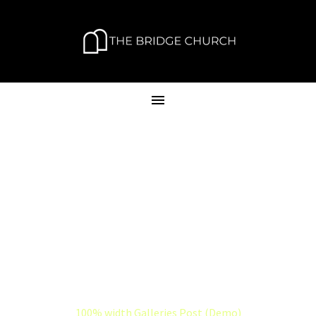
100% WIDTH
GALLERIES POST
(DEMO)
Home
Web (Demo)
100% width Galleries Post (Demo)